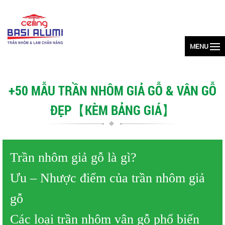
MENU
+50 MẪU TRẦN NHÔM GIẢ GỖ & VÂN GỖ
ĐẸP【KÈM BẢNG GIÁ】
Trần nhôm giả gỗ là gì?
Ưu – Nhược điểm của trần nhôm giả
gỗ
Các loại trần nhôm vân gỗ phổ biến