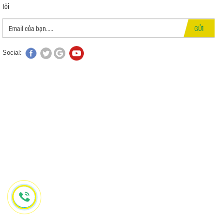
tôi
GỬI
Social: