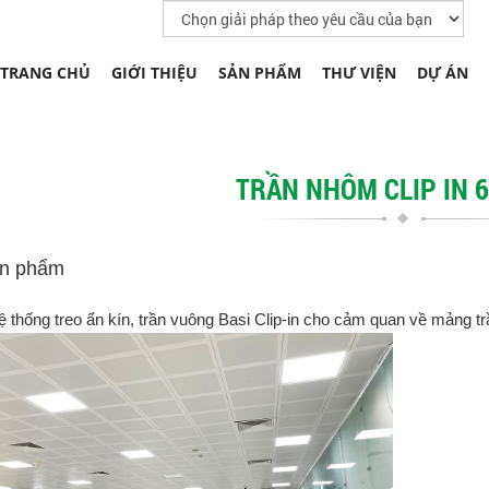
TRANG CHỦ
GIỚI THIỆU
SẢN PHẨM
THƯ VIỆN
DỰ ÁN
TRẦN NHÔM CLIP IN 
ản phẩm
̣ thống treo ẩn kín, trần vuông Basi Clip-in cho cảm quan về mảng tr