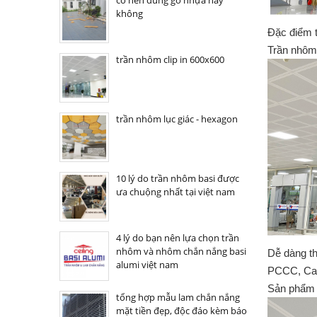
có nên dùng gỗ nhựa hay
không
Đặc điểm t
Trần nhôm 
trần nhôm clip in 600x600
trần nhôm lục giác - hexagon
10 lý do trần nhôm basi được
ưa chuộng nhất tại việt nam
4 lý do bạn nên lựa chọn trần
nhôm và nhôm chắn nắng basi
Dễ dàng th
alumi việt nam
PCCC, C
Sản phẩm c
tổng hợp mẫu lam chắn nắng
mặt tiền đẹp, độc đáo kèm báo