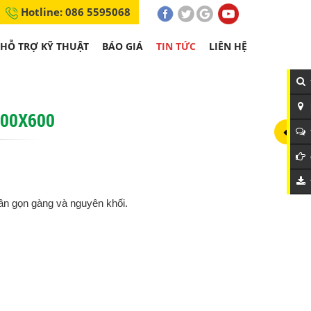
Hotline: 086 5595068
HỖ TRỢ KỸ THUẬT
BÁO GIÁ
TIN TỨC
LIÊN HỆ
600X600
ần gọn gàng và nguyên khối.