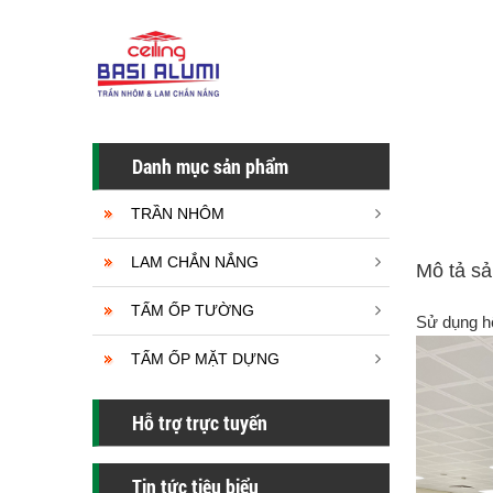
Danh mục sản phẩm
TRẦN NHÔM
LAM CHẮN NẮNG
Mô tả s
TẤM ỐP TƯỜNG
Sử dụng hê
TẤM ỐP MẶT DỰNG
Hỗ trợ trực tuyến
Tin tức tiêu biểu