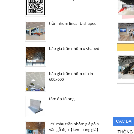
trần nhôm linear b-shaped
báo giá trần nhôm u shaped
báo giá trần nhôm clip in
600x600
tấm ốp tổ ong
CÁC BÀI
+50 mẫu trần nhôm giả gỗ &
vân gỗ đẹp【kèm bảng giá】
THÔNG 