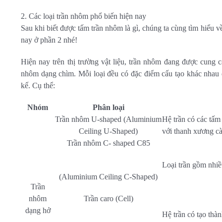
2. Các loại trần nhôm phổ biến hiện nay
Sau khi biết được tấm trần nhôm là gì, chúng ta cùng tìm hiểu về
nay ở phần 2 nhé!
Hiện nay trên thị trường vật liệu, trần nhôm đang được cung c
nhôm dạng chìm. Mỗi loại đều có đặc điểm cấu tạo khác nhau đ
kế. Cụ thể:
Nhóm
Phân loại
Trần nhôm U-shaped (Aluminium
Hệ trần có các tấm 
Ceiling U-Shaped)
với thanh xương c
Trần nhôm C- shaped C85
Loại trần gồm nhiề
(Aluminium Ceiling C-Shaped)
Trần
nhôm
Trần caro (Cell)
dạng hở
Hệ trần có tạo thà