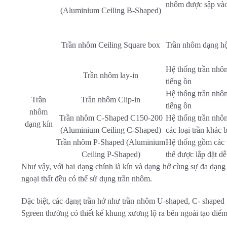
nhôm được sập vào 
(Aluminium Ceiling B-Shaped)
Trần nhôm Ceiling Square box
Trần nhôm dạng hộ
Hệ thống trần nhô
Trần nhôm lay-in
tiếng ồn
Hệ thống trần nhô
Trần
Trần nhôm Clip-in
tiếng ồn
nhôm
Trần nhôm C-Shaped C150-200
Hệ thống trần nh
dạng kín
(Aluminium Ceiling C-Shaped)
các loại trần khác
Trần nhôm P-Shaped (Aluminium
Hệ thống gồm cá
Ceiling P-Shaped)
thể được lắp đặt dê
Như vậy, với hai dạng chính là kín và dạng hở cùng sự đa dạng t
ngoại thất đều có thể sử dụng trần nhôm.
Đặc biệt, các dạng trần hở như trần nhôm U-shaped, C- shape
Sgreen thường có thiết kế khung xương lộ ra bên ngoài tạo điểm 