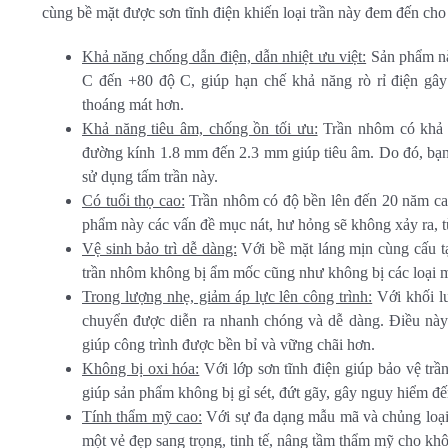
cùng bề mặt được sơn tĩnh điện khiến loại trần này đem đến ch
Khả năng chống dẫn điện, dẫn nhiệt ưu việt:
Sản phẩm này
C đến +80 độ C, giúp hạn chế khả năng rò rỉ điện gâ
thoáng mát hơn.
Khả năng tiêu âm, chống ồn tối ưu:
Trần nhôm có khả n
đường kính 1.8 mm đến 2.3 mm giúp tiêu âm. Do đó, bạn
sử dụng tấm trần này.
Có tuổi thọ cao:
Trần nhôm có độ bền lên đến 20 năm cao
phẩm này các vấn đề mục nát, hư hỏng sẽ không xảy ra, từ 
Vệ sinh bảo trì dễ dàng:
Với bề mặt láng mịn cùng cấu t
trần nhôm không bị ẩm mốc cũng như không bị các loại m
Trong lượng nhẹ, giảm áp lực lên công trình:
Với khối l
chuyển được diễn ra nhanh chóng và dễ dàng. Điều này
giúp công trình được bền bỉ và vững chãi hơn.
Không bị oxi hóa:
Với lớp sơn tĩnh điện giúp bảo vệ tr
giúp sản phẩm không bị gỉ sét, đứt gãy, gây nguy hiểm đ
Tính thẩm mỹ cao:
Với sự đa dạng mẫu mã và chủng loại 
một vẻ đẹp sang trọng, tinh tế, nâng tầm thẩm mỹ cho khô