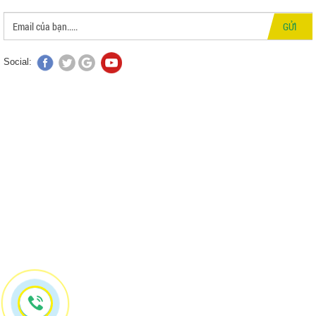
GỬI
Social: